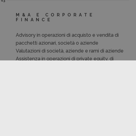
03
M&A E CORPORATE
FINANCE
Advisory in operazioni di acquisto e vendita di
pacchetti azionari, società o aziende
Valutazioni di società, aziende e rami di aziende
Assistenza in operazioni di private equity, di
turnaround e corporate restructuring
Assistenza in materia di operazioni di finanza
ordinaria ed agevolata
M&A – Contrattualistica
M&A – Analisi finanziarie
Due diligence contabile e fiscale
Ristrutturazione del debito
Business Plan e piano d’impresa
Agevolazioni finanzarie (contributi, finanziamenti e