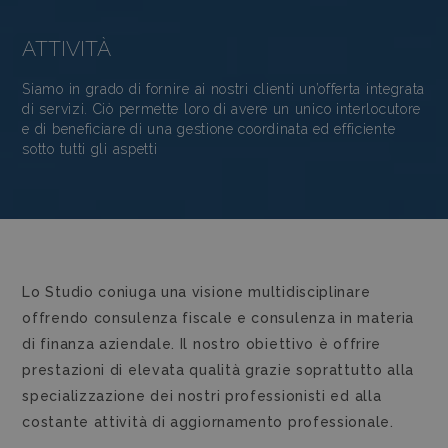
ATTIVITÀ
Siamo in grado di fornire ai nostri clienti un’offerta integrata
di servizi. Ciò permette loro di avere un unico interlocutore
e di beneficiare di una gestione coordinata ed efficiente
sotto tutti gli aspetti
Lo Studio coniuga una visione multidisciplinare
offrendo consulenza fiscale e consulenza in materia
di finanza aziendale. Il nostro obiettivo è offrire
prestazioni di elevata qualità grazie soprattutto alla
specializzazione dei nostri professionisti ed alla
costante attività di aggiornamento professionale.